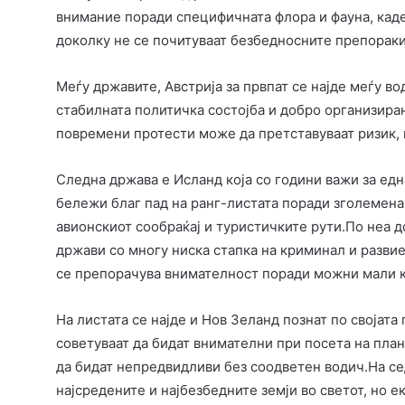
внимание поради специфичната флора и фауна, кад
доколку не се почитуваат безбедносните препораки
Меѓу државите, Австрија за првпат се најде меѓу в
стабилната политичка состојба и добро организира
повремени протести може да претставуваат ризик,
Следна држава е Исланд која со години важи за една
бележи благ пад на ранг-листата поради зголемена 
авионскиот сообраќај и туристичките рути.По неа до
држави со многу ниска стапка на криминал и развие
се препорачува внимателност поради можни мали к
На листата се најде и Нов Зеланд познат по својат
советуваат да бидат внимателни при посета на пла
да бидат непредвидливи без соодветен водич.На сед
најсредените и најбезбедните земји во светот, но 