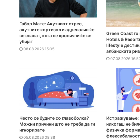
Габор Мате: Акутниот стрес,
акутните кортизол и адреналин ќе
Green Coast г
ве спасат, кога се хронични ќе ве
Hotels & Resort
убијат
lifestyle дести
08.08.2026 15:05
албанската ри
07.08.2026 16:5
Често се будите со главоболка?
Истражување: 
Можни причини што не треба да ги
никогаш не бил
игнорирате
физичка форма,
флексибилност
05.08.2026 08:38