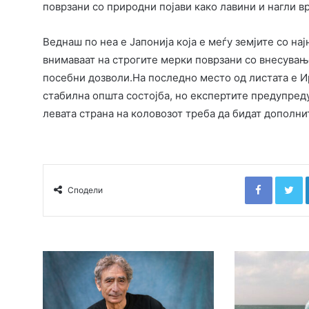
поврзани со природни појави како лавини и нагли 
Веднаш по неа е Јапонија која е меѓу земјите со на
внимаваат на строгите мерки поврзани со внесувањ
посебни дозволи.На последно место од листата е Ир
стабилна општа состојба, но експертите предупреду
левата страна на коловозот треба да бидат дополни
Faceboo
T
Сподели