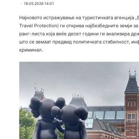
18.05.2026 14:01
Најновото истражување на туристичката агенција „
Travel Protection) ги открива најбезбедните земји 
ранг-листа која веќе десет години ги анализира др
што се земаат предвид политичката стабилност, инф
криминал.