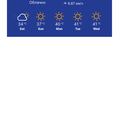
Облачно
6.87 км/ч
34
37
40
41
41
℃
℃
℃
℃
℃
Sat
Sun
Mon
Tue
Wed