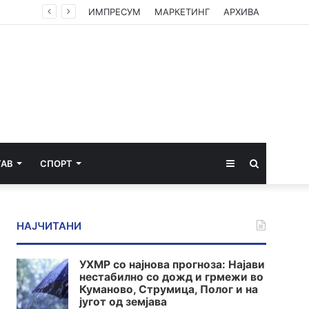
ИМПРЕСУМ
МАРКЕТИНГ
АРХИВА
Sidebar
Пребарај
ТАВ
СПОРТ
за
НАЈЧИТАНИ
УХМР со најнова прогноза: Најави
нестабилно со дожд и грмежи во
Куманово, Струмица, Полог и на
југот од земјава