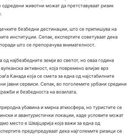
е одредени животни можат да претставуваат ризик
.
одечките безбедни дестинации, што се припишува на
ните институции. Сепак, експертите советуваат дека
 поради што се препорачува внимателност.
 од најбезбедните земји во светот, но оваа година
вулканска активност, која повремено влијае врз
аѓа Канада која се смета за една од најстабилните
ни јавни сервиси. Сепак, во поголемите урбани средини
ражби и безбедноста на возилата.
а природна убавина и мирна атмосфера, но туристите се
нински и авантуристички локации, каде условите можат
мо место е Швајцарија која важи за една од
експертите предупредуваат дека најголемите ризици се