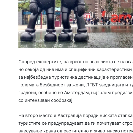
Според експертите, на врвот на оваа листа се наоѓ
но секоја од нив има и специфични карактеристики 
за најбезбедна туристичка дестинација е прогласена
големата безбедност за жени, ЛГБТ заедницата и т
градови, особено во Амстердам, најголем предизви
со интензивен сообраќај.
На второ место е Австралија поради ниската стапк
туристите се предупредуваат да ги почитуваат строг
внесување храна од растително и животинско потек