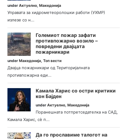
under
Актуелно
,
Македонија
Управата за хидрометеоролошки работи (УХМР)
излезе со н...
Големиот пожар зафати
противпожарно возило –
повредени двајцата
пожарникари
under
Македонија
,
Топ вести
Двајца пожарникари од Територијалната
противпожарна еди...
Камала Харис со остри критики
кон Бајден
under
Актуелно
,
Македонија
Поранешната потпретседателка на САД,
Камала Харис, сè п...
Да го прославиме талогот на