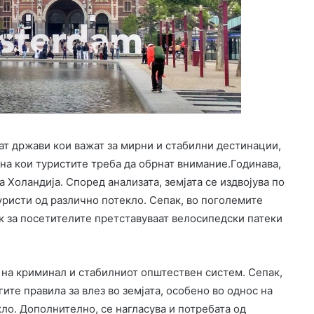
аат држави кои важат за мирни и стабилни дестинации,
на кои туристите треба да обрнат внимание.Годинава,
 Холандија. Според анализата, земјата се издвојува по
уристи од различно потекло. Сепак, во поголемите
к за посетителите претставуваат велосипедски патеки
а на криминал и стабилниот општествен систем. Сепак,
ите правила за влез во земјата, особено во однос на
ло. Дополнително, се нагласува и потребата од