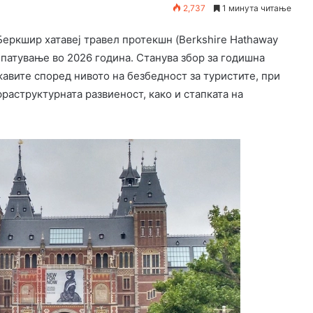
2,737
1 минута читање
Беркшир хатавеј травел протекшн (Berkshire Hathaway
за патување во 2026 година. Станува збор за годишна
жавите според нивото на безбедност за туристите, при
раструктурната развиеност, како и стапката на