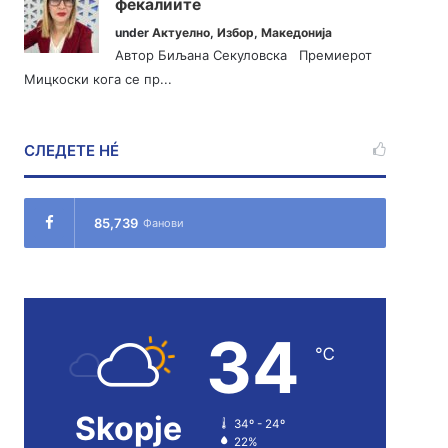
фекалиите
under
Актуелно
,
Избор
,
Македонија
Автор Биљана Секуловска Премиерот
Мицкоски кога се пр...
СЛЕДЕТЕ НÉ
85,739
Фанови
34
℃
Skopje
34º - 24º
22%