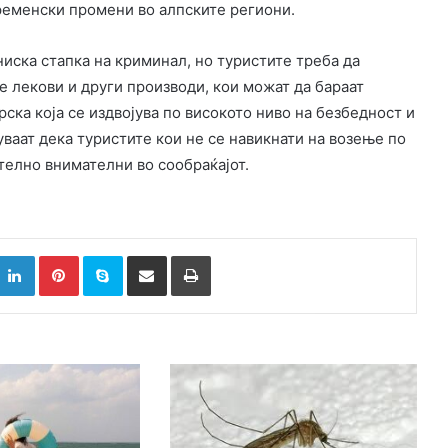
временски промени во алпските региони.
јниска стапка на криминал, но туристите треба да
е лекови и други производи, кои можат да бараат
ска која се издвојува по високото ниво на безбедност и
ваат дека туристите кои не се навикнати на возење по
телно внимателни во сообраќајот.
k
witter
LinkedIn
Pinterest
Skype
Сподели преку Е-маил
Испринтај