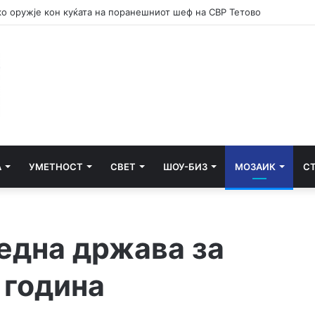
е потсетник дека мирот и стабилноста се бранат со одговорност
А
УМЕТНОСТ
СВЕТ
ШОУ-БИЗ
МОЗАИК
С
бедна држава за
 година