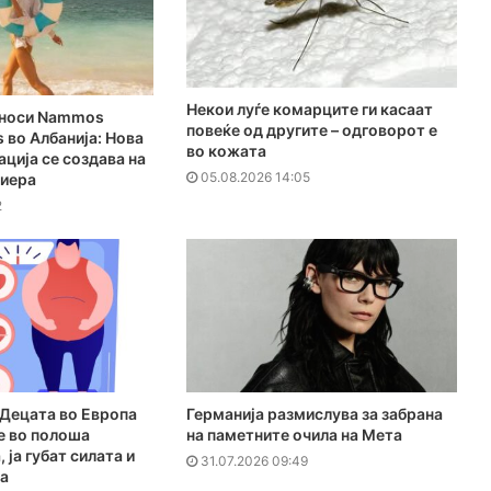
Hекои луѓе комарците ги касаат
о носи Nammos
повеќе од другите – одговорот е
s во Албанија: Нова
во кожата
нација се создава на
05.08.2026 14:05
виера
2
Децата во Европа
Германија размислува за забрана
е во полоша
на паметните очила на Мета
 ја губат силата и
31.07.2026 09:49
а