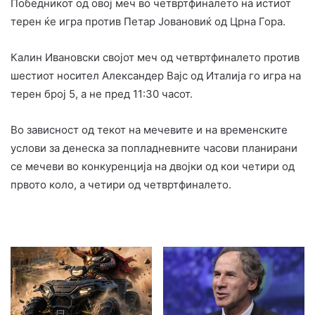
Победникот од овој меч во четвртфиналето на истиот
терен ќе игра против Петар Јовановиќ од Црна Гора.
Калин Ивановски својот меч од четвртфиналето против
шестиот носител Александер Вајс од Италија го игра на
терен број 5, а не пред 11:30 часот.
Во зависност од текот на мечевите и на временските
услови за денеска за попладневните часови планирани
се мечеви во конкуренција на двојки од кои четири од
првото коло, а четири од четвртфиналето.