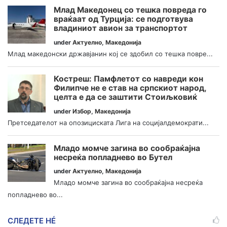
Млад Македонец со тешка повреда го
враќаат од Турција: се подготвува
владиниот авион за транспортот
under
Актуелно
,
Македонија
Млад македонски државјанин кој се здобил со тешка повре...
Костреш: Памфлетот со навреди кон
Филипче не е став на српскиот народ,
целта е да се заштити Стоиљковиќ
under
Избор
,
Македонија
Претседателот на опозициската Лига на социјалдемократи...
Младо момче загина во сообраќајна
несреќа попладнево во Бутел
under
Актуелно
,
Македонија
Младо момче загина во сообраќајна несреќа
попладнево во...
СЛЕДЕТЕ НÉ