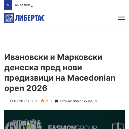
Ангелов се надева дека водата во Гостивар ќе може да се пие од наредната недела
М
Ивановски и Марковски
денеска пред нови
предизвици на Macedonian
open 2026
03.07.2026 08:01
700
Читање помалку од 1м