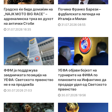
Градско ќе биде домаќин на
Почина Франко Барези –
„NAJK MOTO BIG RACE“ –
фудбалската легенда на
адреналинска трка во духот
Италија и Милан
на антички Стоби
31.07.2026 08:55
31.07.2026 16:35
ФФМ ја поддржува
УЕФА објави бојкот на
заедничката позиција на
турнирите на ФИФА по
УЕФА: Светското првенство
плановите на Инфантино да
не е на продажба
продаде удел од Светското
првенство
30.07.2026 21:03
30.07.2026 19:56