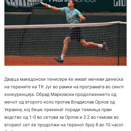
Двајца македонски тенисери ќе имаат мечеви денеска
на терените на ТК Југ во рамки на програмата во сингл
конкуренција. Обрад Марковски продолжението од
мечот од второто коло против Владислав Орлов од
Украина, кој беше прекинат поради темница први
водство од 1-0 во сетови за Орлов и 2:2 во гемови во
вториот сет ќе продолжи на теренот број 6 во 10 часот.