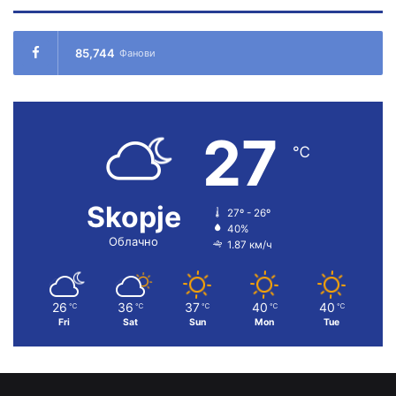
85,744
Фанови
27
℃
Skopje
27º - 26º
40%
Облачно
1.87 км/ч
26
36
37
40
40
℃
℃
℃
℃
℃
Fri
Sat
Sun
Mon
Tue