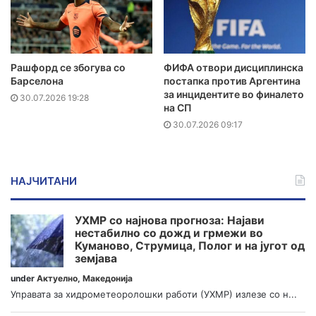
Рашфорд се збогува со
ФИФА отвори дисциплинска
Барселона
постапка против Аргентина
за инцидентите во финалето
30.07.2026 19:28
на СП
30.07.2026 09:17
НАЈЧИТАНИ
УХМР со најнова прогноза: Најави
нестабилно со дожд и грмежи во
Куманово, Струмица, Полог и на југот од
земјава
under
Актуелно
,
Македонија
Управата за хидрометеоролошки работи (УХМР) излезе со н...