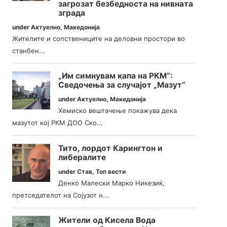
загрозат безбедноста на нивната
зграда
under
Актуелно
,
Македонија
Жителите и сопствениците на деловни простори во
станбен...
„Им симнувам капа на РКМ“:
Сведочења за случајот „Мазут“
under
Актуелно
,
Македонија
Хемиско вештачење покажува дека
мазутот кој РКМ ДОО Ско...
Тито, лордот Карингтон и
либералите
under
Став
,
Топ вести
Денко Малески Марко Никезиќ,
претседателот на Сојузот н...
Жители од Кисела Вода