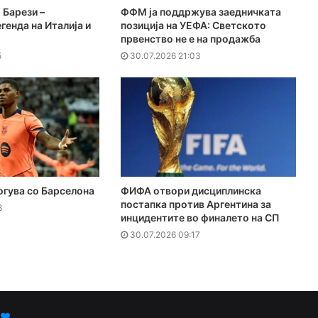
 Барези –
ФФМ ја поддржува заедничката
генда на Италија и
позиција на УЕФА: Светското
првенство не е на продажба
5
30.07.2026 21:03
огува со Барселона
ФИФА отвори дисциплинска
постапка против Аргентина за
8
инцидентите во финалето на СП
30.07.2026 09:17