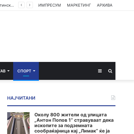
(ФОТО) Ахмети на средба со в.д. амбасадорката на САД: Американската поддршка е суштинска за зачувување на духот на Охридскиот договор
ИМПРЕСУМ
МАРКЕТИНГ
АРХИВА
Sidebar
Пребарај
ТАВ
СПОРТ
за
НАЈЧИТАНИ
Околу 800 жители од улицата
„Антон Попов 1“ стравуваат дека
ископите за подземната
сообраќајница кај „Лимак“ ќе ја