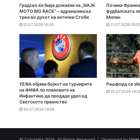
Градско ќе биде домаќин на „NAJK
Почина Франко
MOTO BIG RACE“ – адреналинска
фудбалската ле
трка во духот на антички Стоби
Милан
31.07.2026 16:35
31.07.2026 08:5
УЕФА објави бојкот на турнирите
Рашфорд се зб
на ФИФА по плановите на
30.07.2026 19:2
Инфантино да продаде удел од
Светското првенство
30.07.2026 19:56
© Copyright 2026, All Rights Reserved | Developed by
Unet