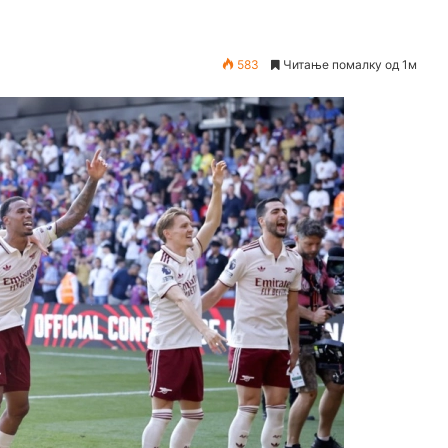
583
Читање помалку од 1м