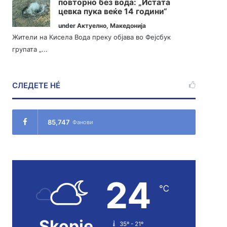
повторно без вода: „Истата
цевка пука веќе 14 години“
under
Актуелно
,
Македонија
Жители на Кисела Вода преку објава во Фејсбук
групата „...
СЛЕДЕТЕ НÉ
85,747
Фанови
24
℃
Skopje
35º - 21º