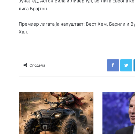
Јунајтед, Астон Вила и Ливерпул, во Лига Европа ќ
лига Брајтон.
Премиер лигата ја напуштаат: Вест Хем, Барнли и В
Хал.
Faceboo
T
Сподели