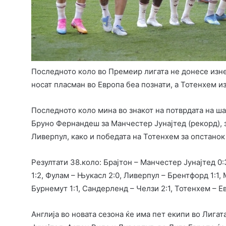
Последното коло во Премеир лигата не донесе изн
носат пласман во Европа беа познати, а Тотенхем и
Последното коло мина во знакот на потврдата на ша
Бруно Фернандеш за Манчестер Јунајтед (рекорд),
Ливерпул, како и победата на Тотенхем за опстанок
Резултати 38.коло: Брајтон – Манчестер Јунајтед 0:
1:2, Фулам – Њукасл 2:0, Ливерпул – Брентфорд 1:1,
Бурнемут 1:1, Сандерленд – Челзи 2:1, Тотенхем – Ев
Англија во новата сезона ќе има пет екипи во Лиг