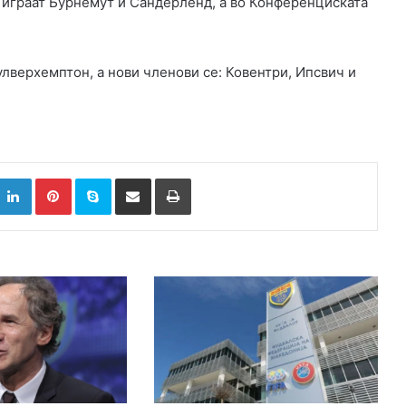
е играат Бурнемут и Сандерленд, а во Конференциската
улверхемптон, а нови членови се: Ковентри, Ипсвич и
k
witter
LinkedIn
Pinterest
Skype
Сподели преку Е-маил
Испринтај