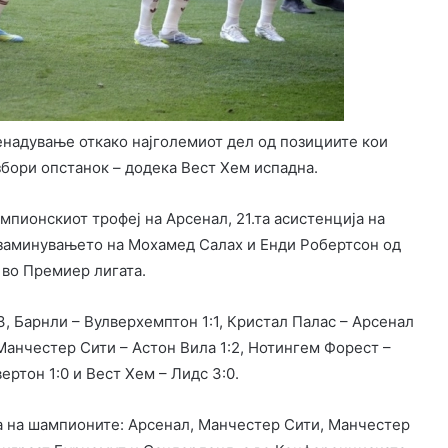
енадување откако најголемиот дел од позициите кои
збори опстанок – додека Вест Хем испадна.
мпионскиот трофеј на Арсенал, 21.та асистенција на
 заминувањето на Мохамед Салах и Енди Робертсон од
 во Премиер лигата.
3, Барнли – Вулверхемптон 1:1, Кристал Палас – Арсенал
 Манчестер Сити – Астон Вила 1:2, Нотингем Форест –
ертон 1:0 и Вест Хем – Лидс 3:0.
ата на шампионите: Арсенал, Манчестер Сити, Манчестер