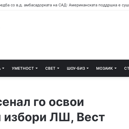
А
УМЕТНОСТ
СВЕТ
ШОУ-БИЗ
МОЗАИК
С
енал го освои
л избори ЛШ, Вест