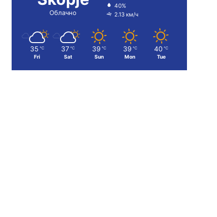
40%
Облачно
2.13 км/ч
35
37
39
39
40
℃
℃
℃
℃
℃
Fri
Sat
Sun
Mon
Tue