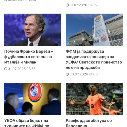
31.07.2026 16:35
Почина Франко Барези –
ФФМ ја поддржува
фудбалската легенда на
заедничката позиција на
Италија и Милан
УЕФА: Светското првенство
не е на продажба
31.07.2026 08:55
30.07.2026 21:03
УЕФА објави бојкот на
Рашфорд се збогува со
турнирите на ФИФА по
Барселона