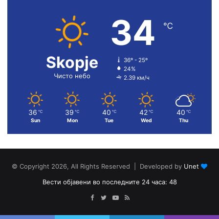
34
℃
Skopje
36º - 25º
24%
Чисто небо
2.39 км/ч
36
39
40
42
40
℃
℃
℃
℃
℃
Sun
Mon
Tue
Wed
Thu
© Copyright 2026, All Rights Reserved | Developed by
Unet
Вести објавени во последните 24 часа: 48
Facebook
Twitter
YouTube
RSS