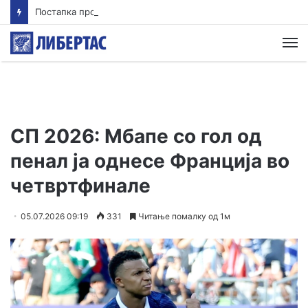
Постапка против едно лице за тешка сообраќајна несреќа во Радишани
М
СП 2026: Мбапе со гол од
пенал ја однесе Франција во
четвртфинале
05.07.2026 09:19
331
Читање помалку од 1м