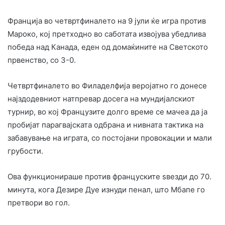
Франција во четвртфиналето на 9 јули ќе игра против
Мароко, кој претходно во саботата извојува убедлива
победа над Канада, еден од домаќините на Светското
првенство, со 3-0.
Четвртфиналето во Филаделфија веројатно го донесе
најздодевниот натпревар досега на мундијалскиот
турнир, во кој Французите долго време се мачеа да ја
пробијат парагвајската одбрана и нивната тактика на
забавување на играта, со постојани провокации и мали
грубости.
Ова функционираше против француските ѕвезди до 70.
минута, кога Дезире Дуе изнуди пенал, што Мбапе го
претвори во гол.