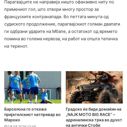
Парагвајците не направија ништо офанзивно ниту по
примениот гол, што отвори многу простор за
француските контранапади. Во петтата минута од
судиското продолжение, парагвајскиот голман двапати
ги одбрани ударите на Мбапе, а остатокот од времето
помина во голема нервоза, на работ на општа тепачка
на теренот.
Барселона го откажа
Градско ќе биде домаќин на
пријателскиот натпревар во
„NAJK MOTO BIG RACE“ –
Мароко
адреналинска трка во духот
на антички Стоби
08.08.2026 12:46