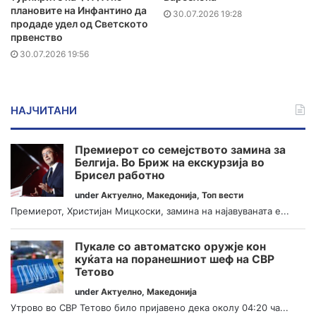
плановите на Инфантино да
30.07.2026 19:28
продаде удел од Светското
првенство
30.07.2026 19:56
НАЈЧИТАНИ
Премиерот со семејството замина за
Белгија. Во Бриж на екскурзија во
Брисел работно
under
Актуелно
,
Македонија
,
Топ вести
Премиерот, Христијан Мицкоски, замина на најавуваната е...
Пукале со автоматско оружје кон
куќата на поранешниот шеф на СВР
Тетово
under
Актуелно
,
Македонија
Утрово во СВР Тетово било пријавено дека околу 04:20 ча...