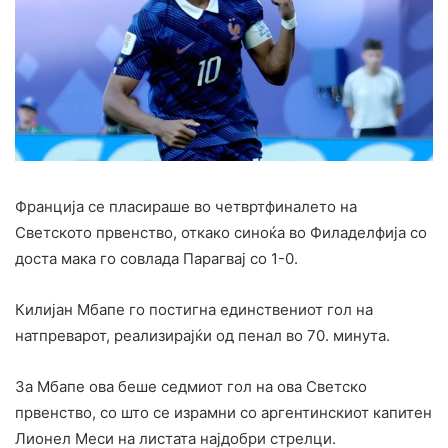
Франција се пласираше во четвртфиналето на
Светското првенство, откако синоќа во Филаделфија со
доста мака го совлада Парагвај со 1-0.
Килијан Мбапе го постигна единствениот гол на
натпреварот, реализирајќи од пенал во 70. минута.
За Мбапе ова беше седмиот гол на ова Светско
првенство, со што се израмни со аргентинскиот капитен
Лионел Меси на листата најдобри стрелци.