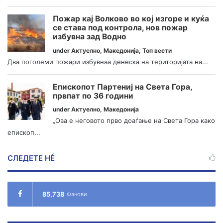
Пожар кај Волково во кој изгоре и куќа
се става под контрола, нов пожар
избувна зад Водно
under
Актуелно
,
Македонија
,
Топ вести
Два поголеми пожари избувнаа денеска на територијата на...
Епископот Партениј на Света Гора,
првпат по 36 години
under
Актуелно
,
Македонија
„Ова е неговото прво доаѓање на Света Гора како
епископ...
СЛЕДЕТЕ НÉ
85,738
Фанови