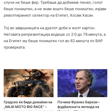
случи не беше фер. Требаше да добиеме пенал, голот
беше поништен, а не знам зошто беше поништен, изјави
револтираниот селектор на Египет, Хосам Хасан.
Тој во завршницата на дуелот доби и жолт картон.
Неговата репрезентација водеше со 2:0 до 79.минута, а
на Египет му беше поништен гол во 62.минута по ВАР
проверката.
Градско ќе биде домаќин на
Почина Франко Барези –
„NAJK MOTO BIG RACE“ –
фудбалската легенда на