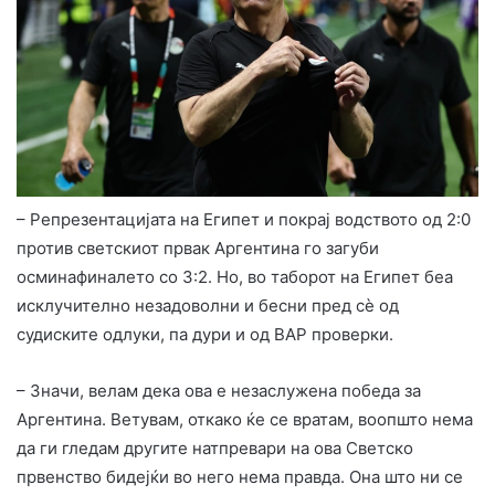
– Репрезентацијата на Египет и покрај водството од 2:0
против светскиот првак Аргентина го загуби
осминафиналето со 3:2. Но, во таборот на Египет беа
исклучително незадоволни и бесни пред сè од
судиските одлуки, па дури и од ВАР проверки.
– Значи, велам дека ова е незаслужена победа за
Аргентина. Ветувам, откако ќе се вратам, воопшто нема
да ги гледам другите натпревари на ова Светско
првенство бидејќи во него нема правда. Она што ни се