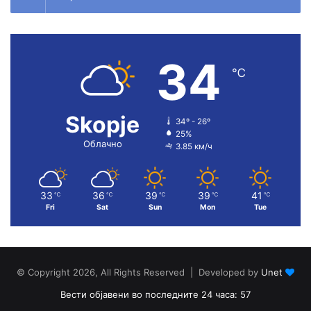
34
℃
Skopje
34º - 26º
25%
Облачно
3.85 км/ч
33
36
39
39
41
℃
℃
℃
℃
℃
Fri
Sat
Sun
Mon
Tue
© Copyright 2026, All Rights Reserved | Developed by
Unet
Вести објавени во последните 24 часа: 57