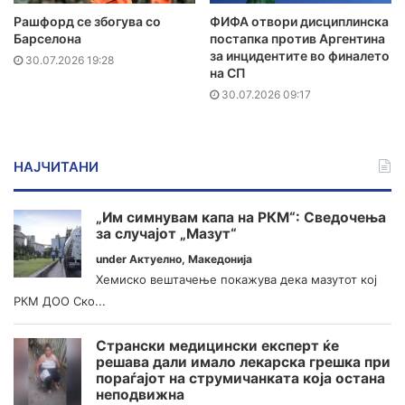
Рашфорд се збогува со
ФИФА отвори дисциплинска
Барселона
постапка против Аргентина
за инцидентите во финалето
30.07.2026 19:28
на СП
30.07.2026 09:17
НАЈЧИТАНИ
„Им симнувам капа на РКМ“: Сведочења
за случајот „Мазут“
under
Актуелно
,
Македонија
Хемиско вештачење покажува дека мазутот кој
РКМ ДОО Ско...
Странски медицински експерт ќе
решава дали имало лекарска грешка при
пораѓајот на струмичанката која остана
неподвижна