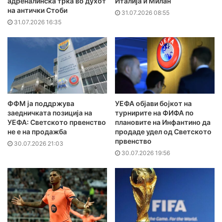
адреналинска трка во духот
Италија и Милан
на антички Стоби
31.07.2026 08:55
31.07.2026 16:35
ФФМ ја поддржува
УЕФА објави бојкот на
заедничката позиција на
турнирите на ФИФА по
УЕФА: Светското првенство
плановите на Инфантино да
не е на продажба
продаде удел од Светското
првенство
30.07.2026 21:03
30.07.2026 19:56