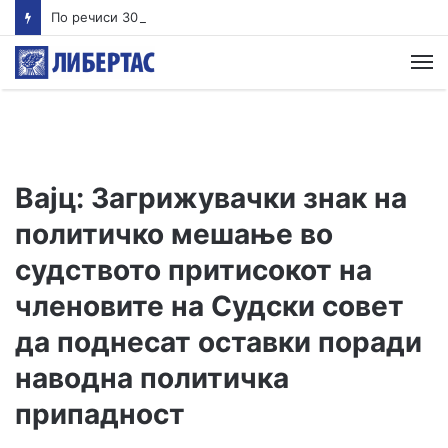
По речиси 30 години почнува судењето за убиството на Тупак Шакур
М
Вајц: Загрижувачки знак на
политичко мешање во
судството притисокот на
членовите на Судски совет
да поднесат оставки поради
наводна политичка
припадност