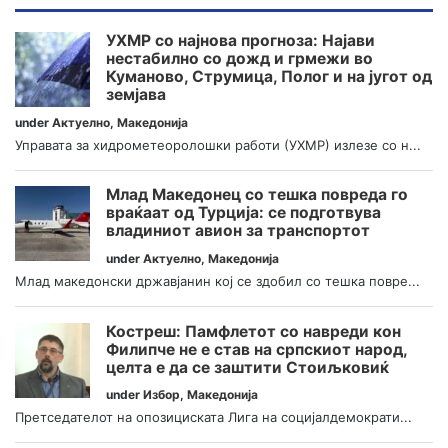
УХМР со најнова прогноза: Најави
нестабилно со дожд и грмежи во
Куманово, Струмица, Полог и на југот од
земјава
under
Актуелно
,
Македонија
Управата за хидрометеоролошки работи (УХМР) излезе со н...
Млад Македонец со тешка повреда го
враќаат од Турција: се подготвува
владиниот авион за транспортот
under
Актуелно
,
Македонија
Млад македонски државјанин кој се здобил со тешка повре...
Костреш: Памфлетот со навреди кон
Филипче не е став на српскиот народ,
целта е да се заштити Стоиљковиќ
under
Избор
,
Македонија
Претседателот на опозициската Лига на социјалдемократи...