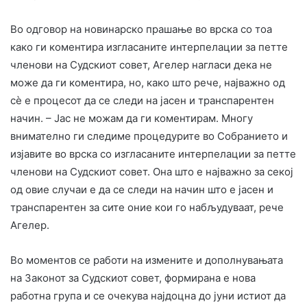
Во одговор на новинарско прашање во врска со тоа
како ги коментира изгласаните интерпелации за петте
членови на Судскиот совет, Агелер нагласи дека не
може да ги коментира, но, како што рече, најважно од
сѐ е процесот да се следи на јасен и транспарентен
начин. – Јас не можам да ги коментирам. Многу
внимателно ги следиме процедурите во Собранието и
изјавите во врска со изгласаните интерпелации за петте
членови на Судскиот совет. Она што е најважно за секој
од овие случаи е да се следи на начин што е јасен и
транспарентен за сите оние кои го набљудуваат, рече
Агелер.
Во моментов се работи на измените и дополнувањата
на Законот за Судскиот совет, формирана е нова
работна група и се очекувa најдоцна до јуни истиот да