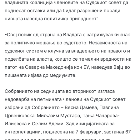
владината коалиција членовите на Судскиот совет да
поднесат оставки или да бидат разрешени поради
нивната наводна политичка припадност“.
-Овој повик од страна на Владата е загрижувачки знак
за политичко мешање во судството. Независноста на
судскиот систем е клучна за владеењето на правото и
поделбата на власта, коишто се темелни вредности на
патот на Северна Македонија кон ЕУ, наведува Вајц во
пишаната изјава до медиумите.
Собранието на седницата во вторникот изгласа
недоверба на петмината членови на Судскиот совет
избрани од Собранието – Весна Дамева, Павлина
Црвенковска, Миљазим Мустафа, Тања Чачарова-
Илиевска и Селим Адеми. Зад иницијативата за
интерпелациии, поднесена на 7 февруари, застанаа 67
пратеници од владејачкото мнозинство, но за