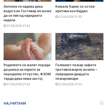
Ангелов се надева дека
Камала Харис со остри
водата во Гостивар ќе може
критики кон Бајден
да се пие од наредната
07.08.2026 21:35
недела
07.08.2026 21:42
Родилките се жалат поради
Големиот пожар зафати
доцнење на парите за
противпожарно возило –
породилно отсуство, ФЗОМ
повредени двајцата
тврди дека нема застој
пожарникари
07.08.2026 21:24
07.08.2026 21:03
НАЈЧИТАНИ