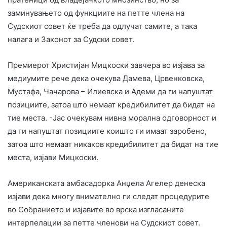
заминувањето од функциите на петте члена на
Судскиот совет ќе треба да одлучат самите, а така
налага и Законот за Судски совет.
Премиерот Христијан Мицкоски завчера во изјава за
медиумите рече дека очекува Дамева, Црвенковска,
Мустафа, Чачарова – Илиевска и Адеми да ги напуштат
позициите, затоа што немаат кредибилитет да бидат на
тие места. -Јас очекувам нивна морална одговорност и
да ги напуштат позициите коишто ги имаат заробено,
затоа што немаат никаков кредибилитет да бидат на тие
места, изјави Мицкоски.
Американската амбасадорка Анџела Агелер денеска
изјави дека многу внимателно ги следат процедурите
во Собранието и изјавите во врска изгласаните
интерпелации за петте членови на Судскиот совет.