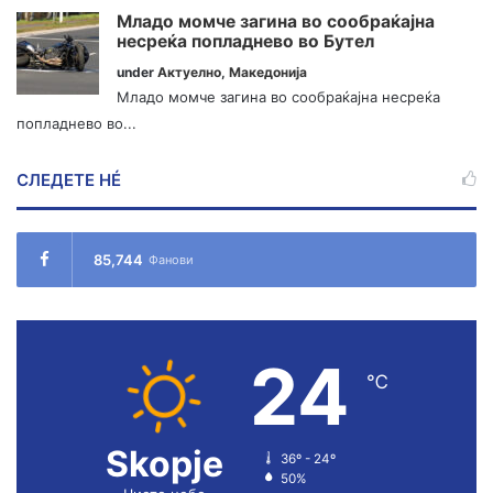
Младо момче загина во сообраќајна
несреќа попладнево во Бутел
under
Актуелно
,
Македонија
Младо момче загина во сообраќајна несреќа
попладнево во...
СЛЕДЕТЕ НÉ
85,744
Фанови
24
℃
Skopje
36º - 24º
50%