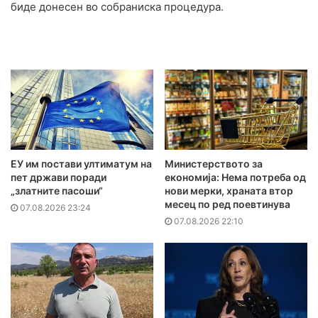
биде донесен во собраниска процедура.
ЕУ им постави ултиматум на
Министерството за
пет држави поради
економија: Нема потреба од
„златните пасоши“
нови мерки, храната втор
месец по ред поевтинува
07.08.2026 23:24
07.08.2026 22:10