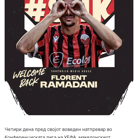
Четири дена пред својот воведен натпревар во
Конференциската лига на УЕФА, македонскиот