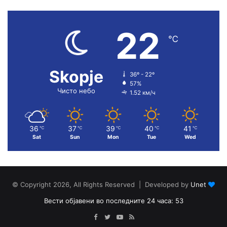
22
℃
Skopje
36º - 22º
57%
Чисто небо
1.52 км/ч
36
37
39
40
41
℃
℃
℃
℃
℃
Sat
Sun
Mon
Tue
Wed
© Copyright 2026, All Rights Reserved | Developed by
Unet
Вести објавени во последните 24 часа: 53
Facebook
Twitter
YouTube
RSS