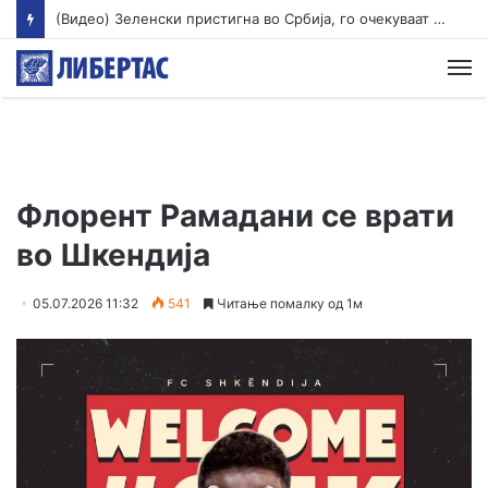
(Видео) Зеленски пристигна во Србија, го очекуваат разговори со Вучиќ
М
Флорент Рамадани се врати
во Шкендија
05.07.2026 11:32
541
Читање помалку од 1м