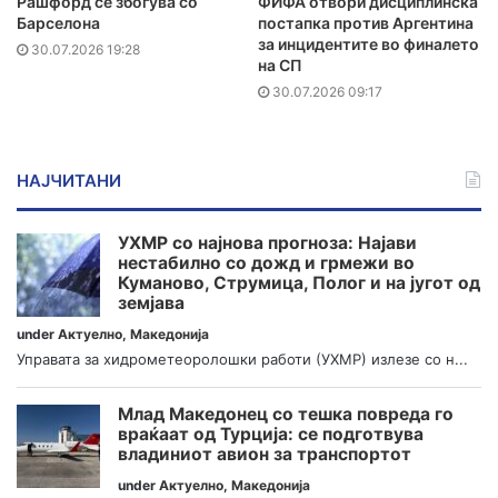
Рашфорд се збогува со
ФИФА отвори дисциплинска
Барселона
постапка против Аргентина
за инцидентите во финалето
30.07.2026 19:28
на СП
30.07.2026 09:17
НАЈЧИТАНИ
УХМР со најнова прогноза: Најави
нестабилно со дожд и грмежи во
Куманово, Струмица, Полог и на југот од
земјава
under
Актуелно
,
Македонија
Управата за хидрометеоролошки работи (УХМР) излезе со н...
Млад Македонец со тешка повреда го
враќаат од Турција: се подготвува
владиниот авион за транспортот
under
Актуелно
,
Македонија