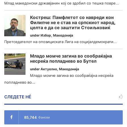
Млад македонски државјанин кој се здобил со тешка повре...
Костреш: Памфлетот со навреди кон
Филипче не е став на српскиот народ,
целта е да се заштити Стоиљковиќ
under
Избор
,
Македонија
Претседателот на опозициската Лига на социјалдемократи...
Младо момче загина во сообраќајна
несреќа попладнево во Бутел
under
Актуелно
,
Македонија
Младо момче загина во сообраќајна несреќа
попладнево во...
СЛЕДЕТЕ НÉ
85,744
Фанови