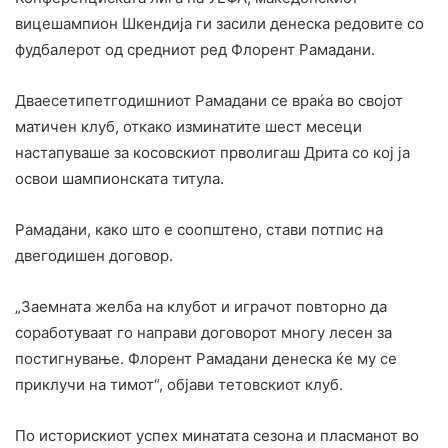
вицешампион Шкендија ги засили денеска редовите со
фудбалерот од средниот ред Флорент Рамадани.
Дваесетипетгодишниот Рамадани се враќа во својот
матичен клуб, откако изминатите шест месеци
настапуваше за косовскиот прволигаш Дрита со кој ја
освои шампионската титула.
Рамадани, како што е соопштено, стави потпис на
двегодишен договор.
„Заемната желба на клубот и играчот повторно да
соработуваат го направи договорот многу лесен за
постигнување. Флорент Рамадани денеска ќе му се
приклучи на тимот“, објави тетовскиот клуб.
По историскиот успех минатата сезона и пласманот во