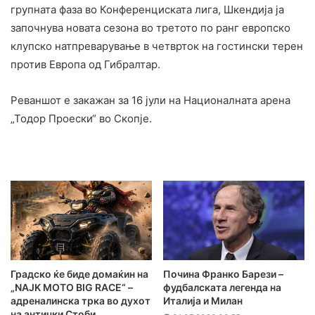
групната фаза во Конференциската лига, Шкендија ја
започнува новата сезона во третото по ранг европско
клупско натпреварување в четврток на гостински терен
против Европа од Гибралтар.
Реваншот е закажан за 16 јули на Националната арена
„Тодор Проески“ во Скопје.
Градско ќе биде домаќин на
Почина Франко Барези –
„NAJK MOTO BIG RACE“ –
фудбалската легенда на
адреналинска трка во духот
Италија и Милан
на антички Стоби