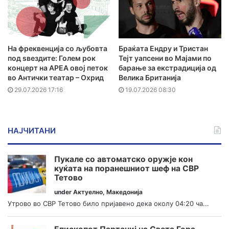
На фреквенција со љубовта
Браќата Ендру и Тристан
под ѕвездите: Голем рок
Тејт уапсени во Мајами по
концерт на АРЕА овој петок
барање за екстрадиција од
во Антички театар – Охрид
Велика Британија
29.07.2026 17:16
19.07.2026 08:30
НАЈЧИТАНИ
Пукале со автоматско оружје кон
куќата на поранешниот шеф на СВР
Тетово
under
Актуелно
,
Македонија
Утрово во СВР Тетово било пријавено дека околу 04:20 ча...