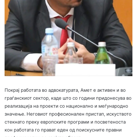
Покрај работата во адвокатурата, Амет е активен и во
граѓанскиот сектор, каде што со години придонесува во
реализација на проекти со национално и меѓународно
значење. Неговиот професионален пристап, искуството
стекнато преку европските програми и посветеноста
кон работата го прават еден од поискусните правни