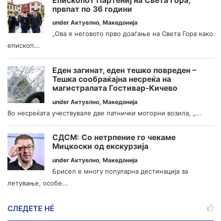
Епископот Партениј на Света Гора,
првпат по 36 години
under
Актуелно
,
Македонија
„Ова е неговото прво доаѓање на Света Гора како
епископ...
Еден загинат, еден тешко повреден –
Тешка сообраќајна несреќа на
магистралата Гостивар-Кичево
under
Актуелно
,
Македонија
Во несреќата учествувале две патнички моторни возила, „...
СДСМ: Со нетрпение го чекаме
Мицкоски од екскурзија
under
Актуелно
,
Македонија
Брисел е многу популарна дестинација за
летување, особе...
СЛЕДЕТЕ НÉ