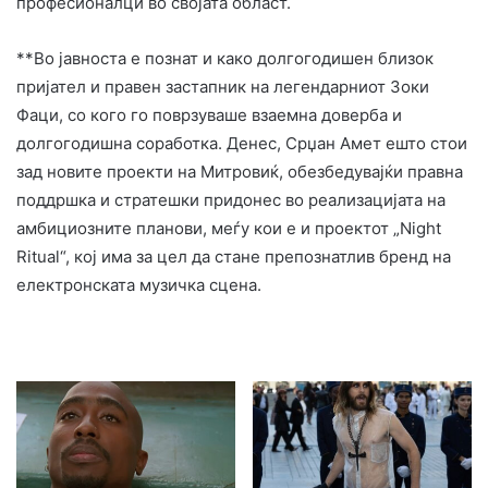
професионалци во својата област.
**Во јавноста е познат и како долгогодишен близок
пријател и правен застапник на легендарниот Зоки
Фаци, со кого го поврзуваше взаемна доверба и
долгогодишна соработка. Денес, Срџан Амет ешто стои
зад новите проекти на Митровиќ, обезбедувајќи правна
поддршка и стратешки придонес во реализацијата на
амбициозните планови, меѓу кои е и проектот „Night
Ritual“, кој има за цел да стане препознатлив бренд на
електронската музичка сцена.