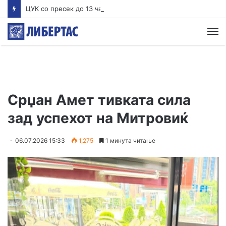
ЦУК со пресек до 13 часот: Активни пожари во Аеродром, Илинден, Босилово, Крива Паланка и Гостивар
М
Срџан Амет тивката сила
зад успехот на Митровиќ
06.07.2026 15:33
1,275
1 минута читање