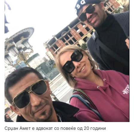
Срџан Амет е адвокат со повеќе од 20 години