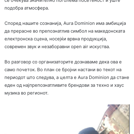
се очекува значително поголема посетеност и уште
подобра атмосфера.
Според нашите сознанија, Aura Dominion има амбиција
да прерасне во препознатлив симбол на македонската
електронска сцена, носејќи врвна продукција,
современ звук и незаборавни open air искуства.
Во разговор со организаторите дознаваме дека ова е
само почеток. Во план се бројни настани во текот на
периодот што следува, а целта е Aura Dominion да стане
еден од најпрепознатливите брендови за техно и хаус
музика во регионот.