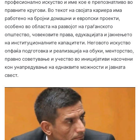
професионално искуство и име кое е препознатливо во
правните кругови. Во текот на својата кариера има
работено на бројни домашни и европски проекти,
особено во областа на развојот на граѓанското
општество, човековите права, едукацијата и јакнењето
на институционалните капацитети. Неговото искуство
опфаќа подготовка и реализација на обуки, менторство,
правно советување и учество во иницијативи насочени
кон унапредување на еднаквите можности и јавната
свест.