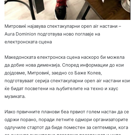
Митровиќ најавува спектакуларни open air настани –
Aura Dominion подготвува ново поглавје на
електронската сцена
Македонската електронска сцена наскоро би можела
да добие нова димензија. Според информации до кои
дојдовме, Митровиќ, заедно со Баже Колев,
подготвуваат серија спектакуларни open air настани кои
ќе бидат посветени на љубителите на техно и хаус
музиката.
Иако првичните планови беа првиот голем настан да се
одржи порано, поради летните одмори организаторите
одлучиле стартот да биде поместен за септември, кога