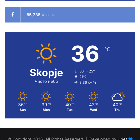
85,738
Фанови
36
℃
Skopje
36º - 25º
21%
Чисто небо
3.36 км/ч
36
39
40
42
40
℃
℃
℃
℃
℃
Sun
Mon
Tue
Wed
Thu
© Copyright 2026, All Rights Reserved | Developed by
Unet