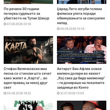
По речиси 30 години
Џаред Лето изгуби голема
почнува судењето за
филмска улога поради
убиството на Тупак Шакур
обвинувањата за сексуален
напад
07.08.2026 23:16
06.08.2026 10:19
Стефан Величковски има
Актерот Бен Афлек освои
песна со стихови што сечат
милион долари во квизот
како жилет и „Карта“… во
„Кој сака да биде милионер“
еден правец за некој друг
– ги донираше на локалните
свет
заедници во Конго
05.08.2026 19:22
31.07.2026 13:05